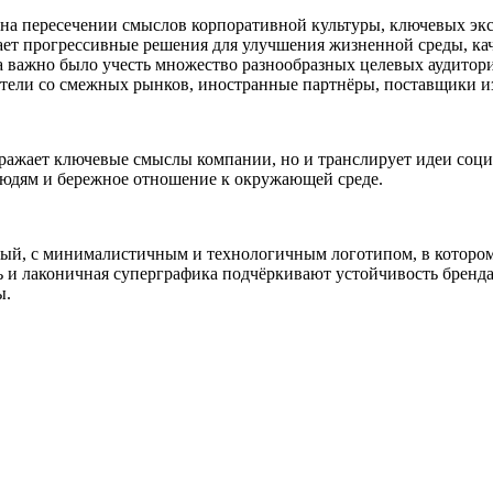
 на пересечении смыслов корпоративной культуры, ключевых эк
ет прогрессивные решения для улучшения жизненной среды, каче
а важно было учесть множество разнообразных целевых аудитори
ители со смежных рынков, иностранные партнёры, поставщики и
ражает ключевые смыслы компании, но и транслирует идеи соци
людям и бережное отношение к окружающей среде.
й, с минималистичным и технологичным логотипом, в котором 
ь и лаконичная суперграфика подчёркивают устойчивость бренд
ы.